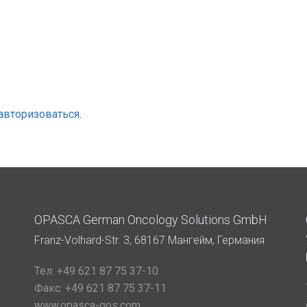
авторизоваться
.
OPASCA German Oncology Solutions GmbH
Franz-Volhard-Str. 3, 68167 Мангейм, Германия
Тел:
+49 621 87 75 37-10
Факс:
+49 621 87 75 37-11
www.opasca-gos.com