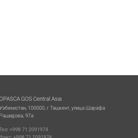
OPASCA GOS Central Asia
Узбекистан, 100000, г.Ташкент, улица Шарафа
Рашидова, 97а
Тел:
+998 71 2091974
Факс:
+998 71 2091974