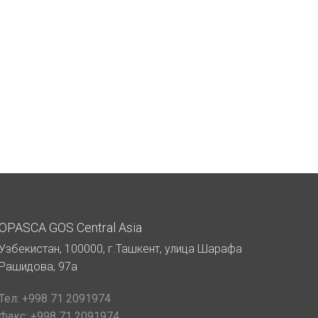
OPASCA GOS Central Asia
Узбекистан, 100000, г.Ташкент, улица Шарафа
Рашидова, 97а
Тел:
+998 71 2091974
Факс:
+998 71 2091974