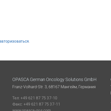
авторизоваться
.
OPASCA German Oncology Solutions GmbH
Franz-Volhard-Str. 3, 68167 Мангейм, Германия
Тел:
+49 621 87 75 37-10
Факс:
+49 621 87 75 37-11
www.opasca-gos.com