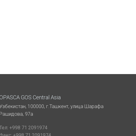
OPASCA GOS Central Asia
Узбекистан, 100000, г.Ташкент, улица Шарафа
Рашидова, 97а
Тел:
+998 71 2091974
Факс:
+998 71 2091974