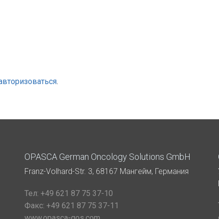
авторизоваться
.
OPASCA German Oncology Solutions GmbH
Franz-Volhard-Str. 3, 68167 Мангейм, Германия
Тел:
+49 621 87 75 37-10
Факс:
+49 621 87 75 37-11
www.opasca-gos.com