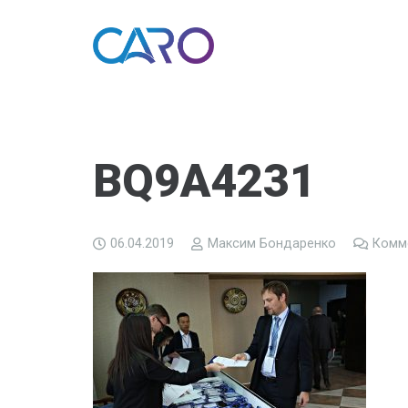
BQ9A4231
06.04.2019
Максим Бондаренко
Комм