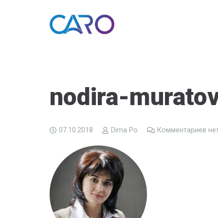
nodira-murato
07.10.2018
Dima Po
Комментариев не