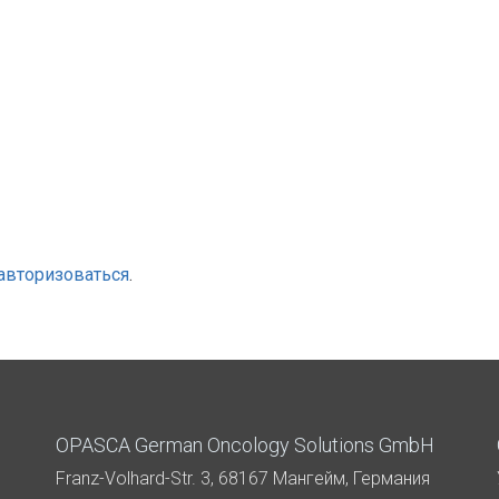
авторизоваться
.
OPASCA German Oncology Solutions GmbH
Franz-Volhard-Str. 3, 68167 Мангейм, Германия