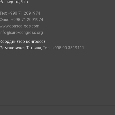
Рашидова, 97а
Тел:
+998 71 2091974
Факс:
+998 71 2091974
www.opasca-gos.com
info@caro-congress.org
Координатор конгресса:
Романовская Татьяна,
Тел.:
+998 90 3319111