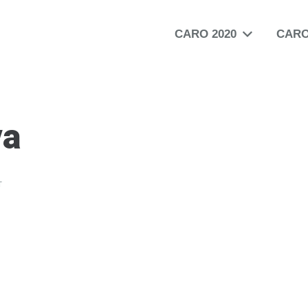
CARO 2020
CARO
va
т