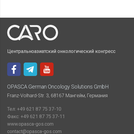
Центральноазиатский онкологический конгресс
OPASCA German Oncology Solutions GmbH
Franz-Volhard-Str. 3, 68167 Мангейм, Германия
Тел:
+49 621 87 75 37-10
Факс:
+49 621 87 75 37-11
www.opasca-gos.com
contact@opasca-gos.com