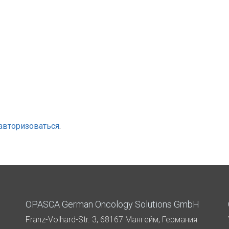
авторизоваться
.
OPASCA German Oncology Solutions GmbH
Franz-Volhard-Str. 3, 68167 Мангейм, Германия