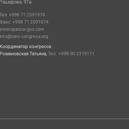
Рашидова, 97а
Тел:
+998 71 2091974
Факс:
+998 71 2091974
www.opasca-gos.com
info@caro-congress.org
Координатор конгресса:
Романовская Татьяна,
Тел.:
+998 90 3319111