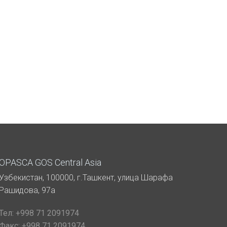
OPASCA GOS Central Asia
Узбекистан, 100000, г.Ташкент, улица Шарафа
Рашидова, 97а
Тел:
+998 71 2091974
Факс:
+998 71 2091974