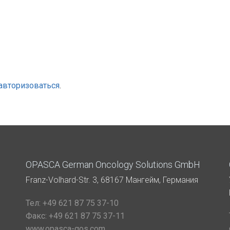
авторизоваться
.
OPASCA German Oncology Solutions GmbH
Franz-Volhard-Str. 3, 68167 Мангейм, Германия
Тел:
+49 621 87 75 37-10
Факс:
+49 621 87 75 37-11
www.opasca-gos.com