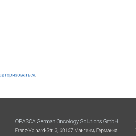
авторизоваться
.
OPASCA German Oncology Solutions GmbH
Franz-Volhard-Str. 3, 68167 Мангейм, Германия