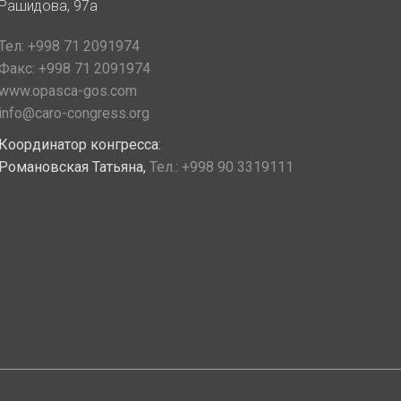
Рашидова, 97а
Тел:
+998 71 2091974
Факс:
+998 71 2091974
www.opasca-gos.com
info@caro-congress.org
Координатор конгресса:
Романовская Татьяна,
Тел.:
+998 90 3319111