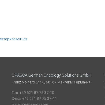
авторизоваться
.
OPASCA German Oncology Solutions GmbH
Franz-Volhard-Str. 3, 68167 Мангейм, Германия
Тел:
+49 621 87 75 37-10
Факс:
+49 621 87 75 37-11
www.opasca-gos.com