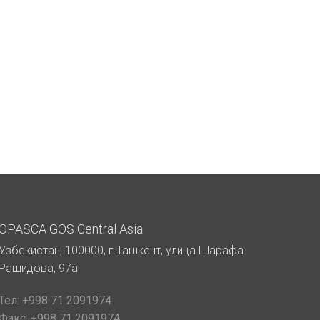
OPASCA GOS Central Asia
Узбекистан, 100000, г.Ташкент, улица Шарафа
Рашидова, 97а
Тел:
+998 71 2091974
Факс:
+998 71 2091974