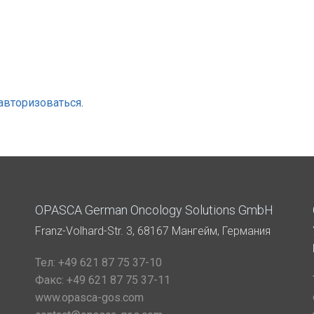
авторизоваться
.
OPASCA German Oncology Solutions GmbH
Franz-Volhard-Str. 3, 68167 Мангейм, Германия
Тел:
+49 621 87 75 37-10
Факс:
+49 621 87 75 37-11
www.opasca-gos.com