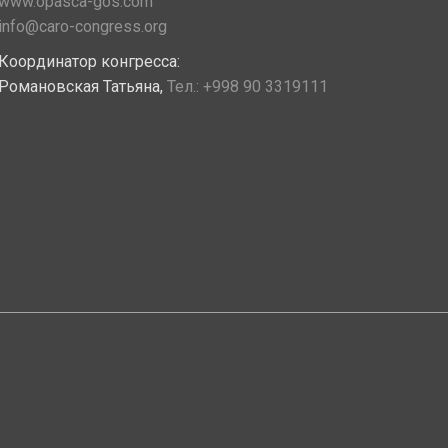
www.opasca-gos.com
info@caro-congress.org
Координатор конгресса:
Романовская Татьяна,
Тел.:
+998 90 3319111