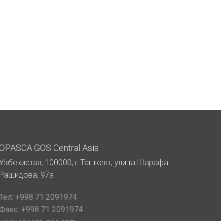
OPASCA GOS Central Asia
Узбекистан, 100000, г.Ташкент, улица Шарафа
Рашидова, 97а
Тел:
+998 71 2091974
Факс:
+998 71 2091974