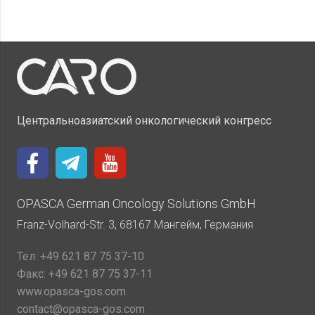
Центральноазиатский онкологический конгресс
OPASCA German Oncology Solutions GmbH
Franz-Volhard-Str. 3, 68167 Мангейм, Германия
Тел:
+49 621 87 75 37-10
Факс:
+49 621 87 75 37-11
www.opasca-gos.com
contact@opasca-gos.com