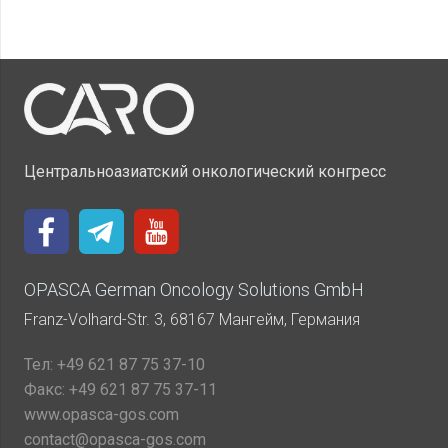
Центральноазиатский онкологический конгресс
OPASCA German Oncology Solutions GmbH
Franz-Volhard-Str. 3, 68167 Мангейм, Германия
Тел:
+49 621 87 75 37-10
Факс:
+49 621 87 75 37-11
www.opasca-gos.com
contact@opasca-gos.com