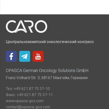
Центральноазиатский онкологический конгресс
OPASCA German Oncology Solutions GmbH
Franz-Volhard-Str. 3, 68167 Мангейм, Германия
Тел:
+49 621 87 75 37-10
Факс:
+49 621 87 75 37-11
www.opasca-gos.com
contact@opasca-gos.com