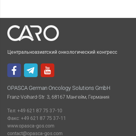
Центральноазиатский онкологический конгресс
OPASCA German Oncology Solutions GmbH
Franz-Volhard-Str. 3, 68167 Мангейм, Германия
Тел:
+49 621 87 75 37-10
Факс:
+49 621 87 75 37-11
www.opasca-gos.com
contact@opasca-gos.com