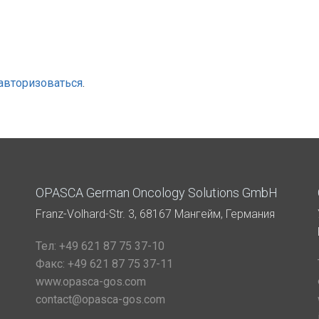
авторизоваться
.
OPASCA German Oncology Solutions GmbH
Franz-Volhard-Str. 3, 68167 Мангейм, Германия
Тел:
+49 621 87 75 37-10
Факс:
+49 621 87 75 37-11
www.opasca-gos.com
contact@opasca-gos.com