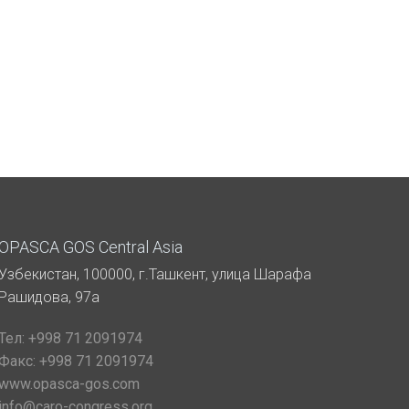
OPASCA GOS Central Asia
Узбекистан, 100000, г.Ташкент, улица Шарафа
Рашидова, 97а
Тел:
+998 71 2091974
Факс:
+998 71 2091974
www.opasca-gos.com
info@caro-congress.org