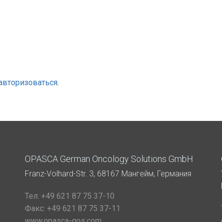
авторизоваться
.
OPASCA German Oncology Solutions GmbH
Franz-Volhard-Str. 3, 68167 Мангейм, Германия
Тел:
+49 621 87 75 37-10
Факс:
+49 621 87 75 37-11
www.opasca-gos.com