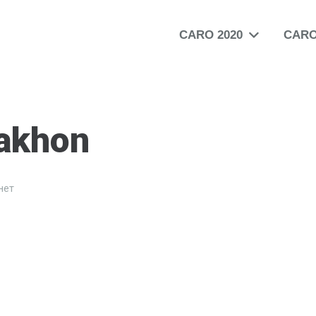
CARO 2020
CARO
dakhon
нет