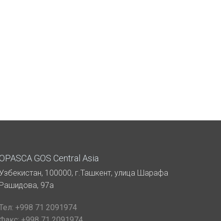
OPASCA GOS Central Asia
Узбекистан, 100000, г.Ташкент, улица Шарафа
Рашидова, 97а
Тел:
+998 71 2091974
Факс:
+998 71 2091974