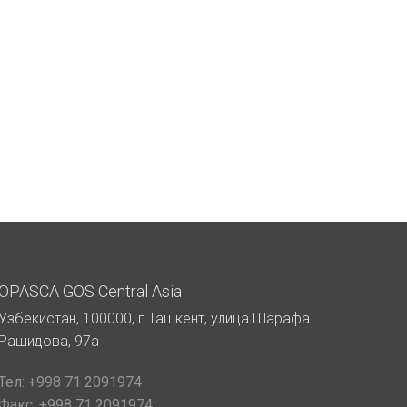
OPASCA GOS Central Asia
Узбекистан, 100000, г.Ташкент, улица Шарафа
Рашидова, 97а
Тел:
+998 71 2091974
Факс:
+998 71 2091974