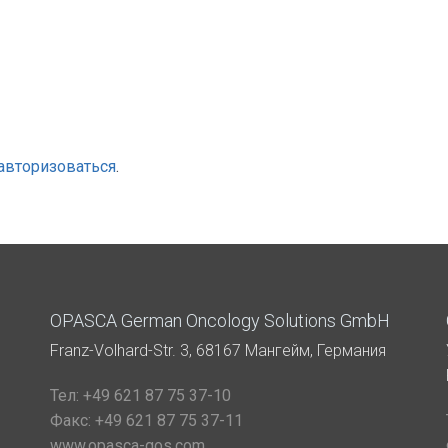
авторизоваться
.
OPASCA German Oncology Solutions GmbH
Franz-Volhard-Str. 3, 68167 Мангейм, Германия
Тел:
+49 621 87 75 37-10
Факс:
+49 621 87 75 37-11
www.opasca-gos.com