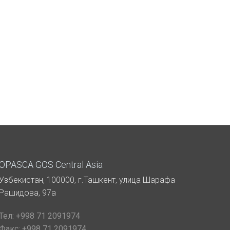
OPASCA GOS Central Asia
Узбекистан, 100000, г.Ташкент, улица Шарафа
Рашидова, 97а
Тел:
+998 71 2091974
Факс:
+998 71 2091974