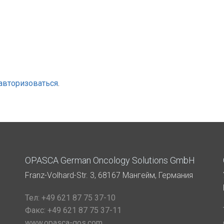
авторизоваться
.
OPASCA German Oncology Solutions GmbH
Franz-Volhard-Str. 3, 68167 Мангейм, Германия
Тел:
+49 621 87 75 37-10
Факс:
+49 621 87 75 37-11
www.opasca-gos.com