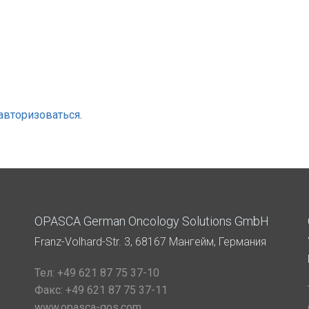
авторизоваться
.
OPASCA German Oncology Solutions GmbH
Franz-Volhard-Str. 3, 68167 Мангейм, Германия
Тел:
+49 621 87 75 37-10
Факс:
+49 621 87 75 37-11
www.opasca-gos.com