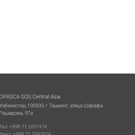
OPASCA GOS Central Asia
Узбекистан, 100000, г.Ташкент, улица Шарафа
Рашидова, 97а
Тел:
+998 71 2091974
Факс:
+998 71 2091974