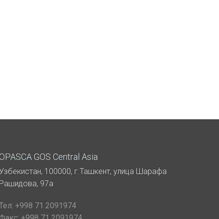
OPASCA GOS Central Asia
Узбекистан, 100000, г.Ташкент, улица Шарафа
Рашидова, 97а
Тел:
+998 71 2091974
Факс:
+998 71 2091974