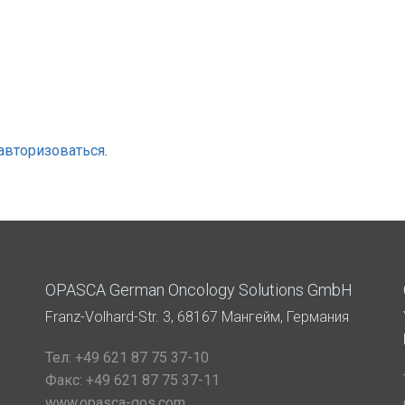
авторизоваться
.
OPASCA German Oncology Solutions GmbH
Franz-Volhard-Str. 3, 68167 Мангейм, Германия
Тел:
+49 621 87 75 37-10
Факс:
+49 621 87 75 37-11
www.opasca-gos.com